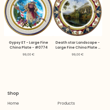
Gypsy ET - Large Fine
Death star Landscape -
China Plate - #0774
Large Fine China Plate -
#0777
99,00
€
99,00
€
Shop
Home
Products