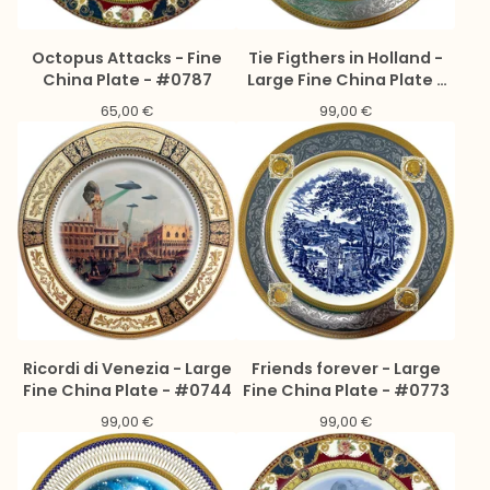
Octopus Attacks - Fine
Tie Figthers in Holland -
China Plate - #0787
Large Fine China Plate -
#0775
65,00
€
99,00
€
Ricordi di Venezia - Large
Friends forever - Large
Fine China Plate - #0744
Fine China Plate - #0773
99,00
€
99,00
€