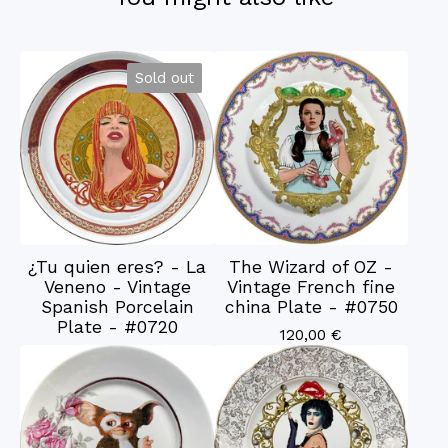
Sold out
¿Tu quien eres? - La
The Wizard of OZ -
Veneno - Vintage
Vintage French fine
Spanish Porcelain
china Plate - #0750
Plate - #0720
120,00
€