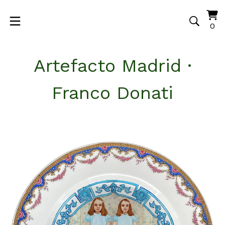
Vi
0
0
ca
it
Artefacto Madrid ·
Franco Donati