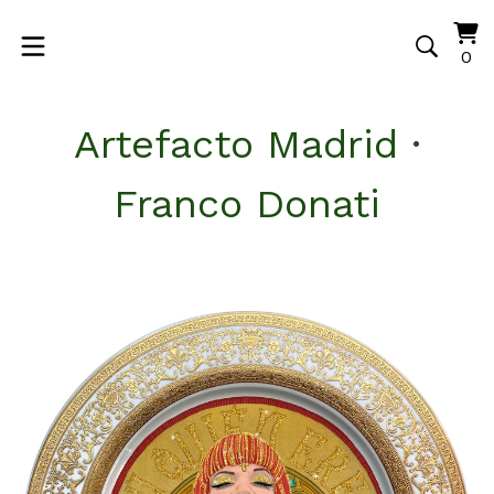
Vi
0
0
ca
it
Artefacto Madrid ·
Franco Donati