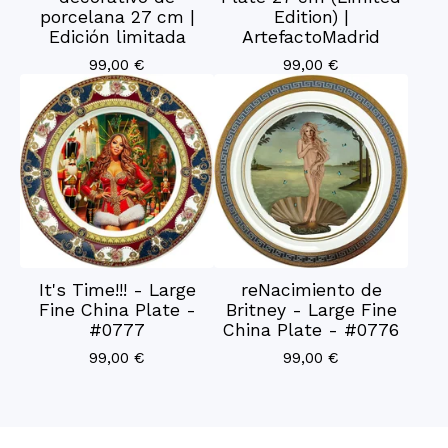
porcelana 27 cm |
Edition) |
Edición limitada
ArtefactoMadrid
99,00
€
99,00
€
It's Time!!! - Large
reNacimiento de
Fine China Plate -
Britney - Large Fine
#0777
China Plate - #0776
99,00
€
99,00
€