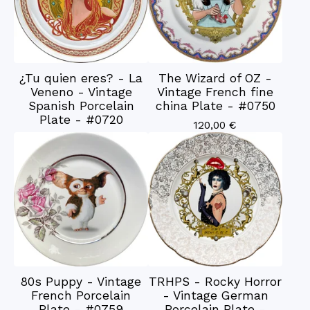
¿Tu quien eres? - La
The Wizard of OZ -
Veneno - Vintage
Vintage French fine
Spanish Porcelain
china Plate - #0750
Plate - #0720
120,00
€
80s Puppy - Vintage
TRHPS - Rocky Horror
French Porcelain
- Vintage German
Plate - #0759
Porcelain Plate -