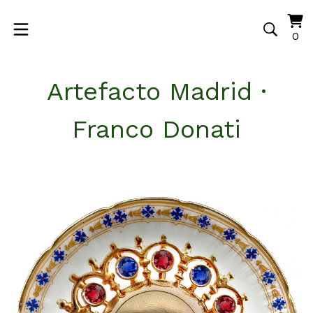
Vi
0
0
ca
it
Artefacto Madrid ·
Franco Donati